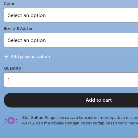
of
Color
5
stars
Size âˆ£ Add on
Add personalization
Quantity
Add to cart
Star Seller.
Penjual ini secara konsisten mendapatkan ulasan
waktu, dan membalas dengan cepat setiap pesan yang mere