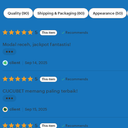
Filter
Quality (90)
Shipping & Packaging (60)
Appearance (50)
by
category
5
5
Recommends
This item
out
of
Modal receh, jackpot fantastis!
5
stars
L
i
client
Sep 14, 2025
s
5
t
5
Recommends
This item
out
i
of
CUCUBET memang paling terbaik!
5
n
stars
g
L
r
i
client
Sep 15, 2025
e
s
v
5
t
5
Recommends
This item