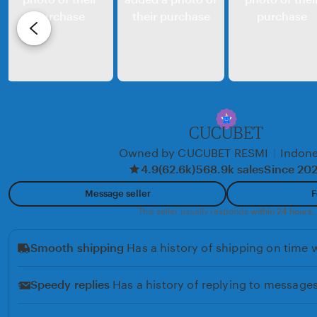
t
e
v
i
e
w
b
y
CUCUBET
c
Owned by CUCUBET RESMI
|
Indone
l
4.9
(62.6k)
568.9k sales
Since 20
i
e
Message seller
F
n
This seller usually responds
within 24 hours.
t
Smooth shipping
Has a history of shipping on time w
Speedy replies
Has a history of replying to messages