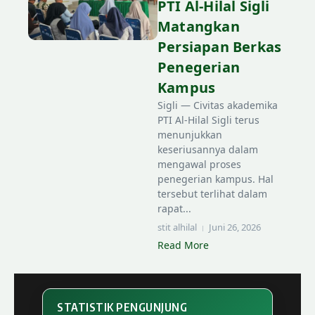
PTI Al-Hilal Sigli
Matangkan
Persiapan Berkas
Penegerian
Kampus
Sigli — Civitas akademika
PTI Al-Hilal Sigli terus
menunjukkan
keseriusannya dalam
mengawal proses
penegerian kampus. Hal
tersebut terlihat dalam
rapat...
stit alhilal
Juni 26, 2026
Lewati ke konten
Read More
STATISTIK PENGUNJUNG