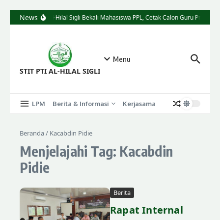
News
STIT Al-Hilal Sigli Bekali Mahasiswa PPL, Cetak Calon Guru Profesion
Menu
STIT PTI AL-HILAL SIGLI
LPM
Berita & Informasi
Kerjasama
Beranda
/
Kacabdin Pidie
Menjelajahi Tag: Kacabdin
Pidie
Berita
Rapat Internal