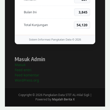
Bulan Ini
3,845
Total Kunjungan
54,120
Sistem Informasi Pangkalan Data © 2026
Masuk Admin
Masuk
Feed entri
Feed komentar
WordPress.org
Copyright © 2026 Pangkalan Data STIT AL-Hilal Sigli |
Powered by
Majalah Berita X