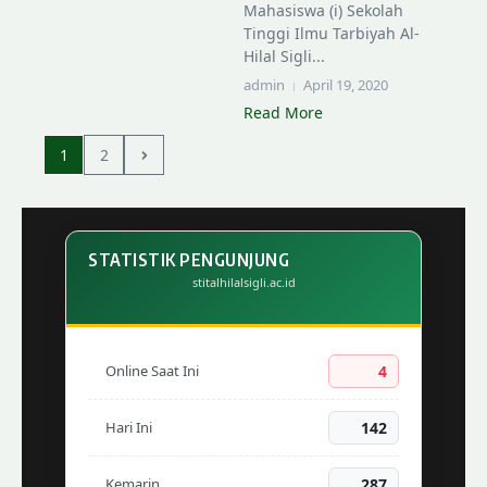
Mahasiswa (i) Sekolah
Tinggi Ilmu Tarbiyah Al-
Hilal Sigli...
admin
April 19, 2020
Read More
1
2
STATISTIK PENGUNJUNG
stitalhilalsigli.ac.id
Online Saat Ini
4
Hari Ini
142
Kemarin
287