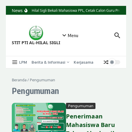
News
STIT Al-Hilal Sigli Bekali Mahasiswa PPL, Cetak Calon Guru Profesiona
Menu
STIT PTI AL-HILAL SIGLI
LPM
Berita & Informasi
Kerjasama
Beranda
/
Pengumuman
Pengumuman
Pengumuman
Penerimaan
Mahasiswa Baru