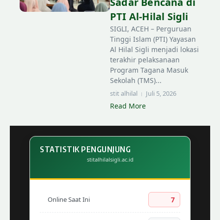
Sadar Bencana di
PTI Al-Hilal Sigli
SIGLI, ACEH – Perguruan
Tinggi Islam (PTI) Yayasan
Al Hilal Sigli menjadi lokasi
terakhir pelaksanaan
Program Tagana Masuk
Sekolah (TMS)...
stit alhilal
Juli 5, 2026
Read More
Lewati ke konten
STATISTIK PENGUNJUNG
stitalhilalsigli.ac.id
Online Saat Ini
7