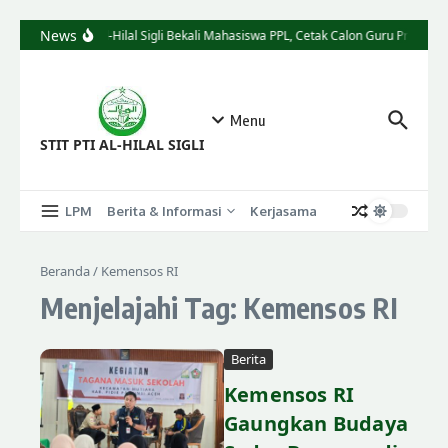
News
STIT Al-Hilal Sigli Bekali Mahasiswa PPL, Cetak Calon Guru Profesion
Menu
STIT PTI AL-HILAL SIGLI
LPM
Berita & Informasi
Kerjasama
Beranda
/
Kemensos RI
Menjelajahi Tag: Kemensos RI
Berita
Kemensos RI
Gaungkan Budaya