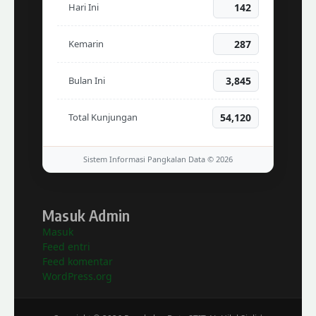
Hari Ini
142
Kemarin
287
Bulan Ini
3,845
Total Kunjungan
54,120
Sistem Informasi Pangkalan Data © 2026
Masuk Admin
Masuk
Feed entri
Feed komentar
WordPress.org