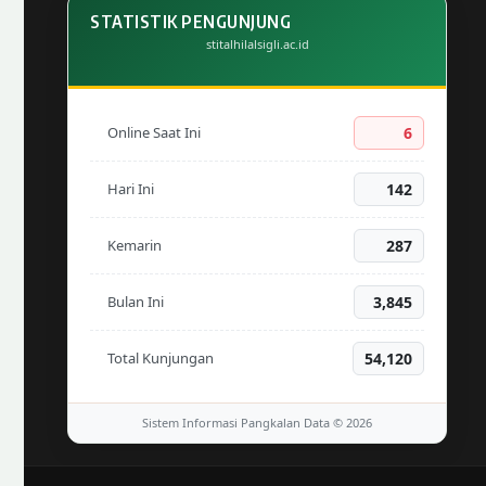
STATISTIK PENGUNJUNG
stitalhilalsigli.ac.id
Online Saat Ini
6
Hari Ini
142
Kemarin
287
Bulan Ini
3,845
Total Kunjungan
54,120
Sistem Informasi Pangkalan Data © 2026