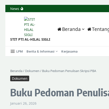
Perkuat Langkah Menuju IAIN, Al-Hilal Sigli Serahkan Usulan
News
Rapat Persiapan Sarana dan Prasarana Dilanjutkan Peninjau
Rapat Teknis II Percepat Penegerian PTI Al Hilal Sigli, Tim Fa
SECANGKIR KOPI, SEJUTA HARAPAN MENUJU IAIN AL HILAL 
Beranda
Tentan
STIT PTI AL-HILAL SIGLI
LPM
Berita & Informasi
Kerjasama
Beranda
/
Dokumen
/
Buku Pedoman Penulisan Skripsi PBA
Dokumen
Buku Pedoman Penulisa
Januari 26, 2026