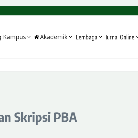
 Program Strategis kepada Bupati Pidie
an Kampus, Al-Hilal Sigli Matangkan Langkah Menuju IAIN
silitasi Matangkan Usulan Prioritas
SIGLI
g Kampus
Akademik
Lembaga
Jurnal Online
n Skripsi PBA