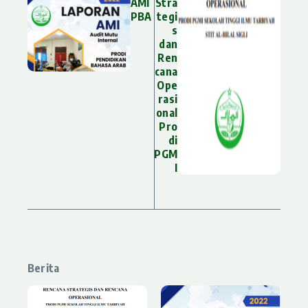
AMI
Stra
PBA
tegi
s
dan
Ren
cana
Ope
rasi
onal
Pro
di
PGM
I
Berita