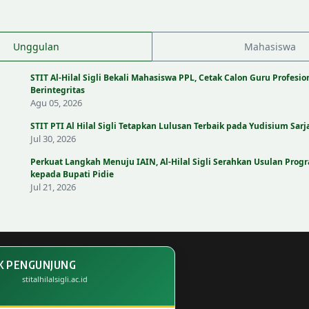
Unggulan
Mahasiswa
STIT Al-Hilal Sigli Bekali Mahasiswa PPL, Cetak Calon Guru Profesio
Berintegritas
Agu 05, 2026
STIT PTI Al Hilal Sigli Tetapkan Lulusan Terbaik pada Yudisium Sar
Jul 30, 2026
Perkuat Langkah Menuju IAIN, Al-Hilal Sigli Serahkan Usulan Progr
kepada Bupati Pidie
Jul 21, 2026
K PENGUNJUNG
stitalhilalsigli.ac.id