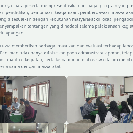
annya, para peserta mempresentasikan berbagai program yang tel
atan pendidikan, pembinaan keagamaan, pemberdayaan masyaraka
ang disesuaikan dengan kebutuhan masyarakat di lokasi pengabdi
enyampaikan tantangan yang dihadapi selama pelaksanaan kegiata
di lapangan.
i LP2M memberikan berbagai masukan dan evaluasi terhadap lapo
 Penilaian tidak hanya difokuskan pada administrasi laporan, tetap
gram, manfaat kegiatan, serta kemampuan mahasiswa dalam mem
kerja sama dengan masyarakat.