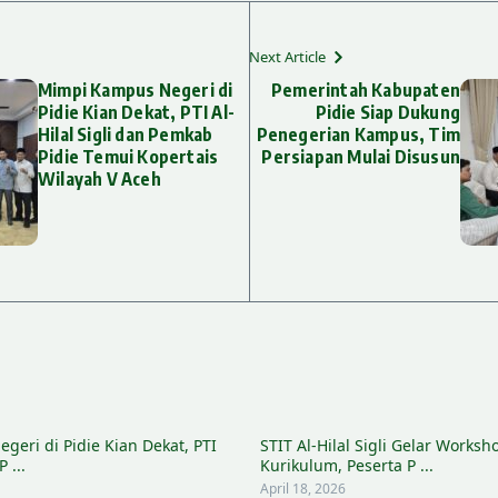
Next Article
Mimpi Kampus Negeri di
Pemerintah Kabupaten
Pidie Kian Dekat, PTI Al-
Pidie Siap Dukung
Hilal Sigli dan Pemkab
Penegerian Kampus, Tim
Pidie Temui Kopertais
Persiapan Mulai Disusun
Wilayah V Aceh
eri di Pidie Kian Dekat, PTI
STIT Al-Hilal Sigli Gelar Worksh
 ...
Kurikulum, Peserta P ...
April 18, 2026