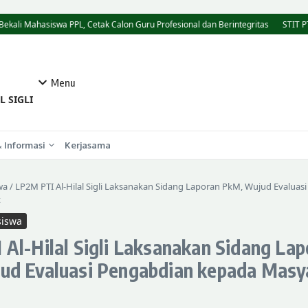
i Bekali Mahasiswa PPL, Cetak Calon Guru Profesional dan Berintegritas
STIT PT
Menu
L SIGLI
& Informasi
Kerjasama
wa
/
LP2M PTI Al-Hilal Sigli Laksanakan Sidang Laporan PkM, Wujud Evaluas
t
iswa
Al-Hilal Sigli Laksanakan Sidang Lap
ud Evaluasi Pengabdian kepada Masy