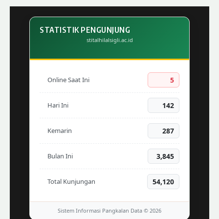
STATISTIK PENGUNJUNG
stitalhilalsigli.ac.id
Online Saat Ini
7
Hari Ini
142
Kemarin
287
Bulan Ini
3,845
Total Kunjungan
54,120
Sistem Informasi Pangkalan Data © 2026