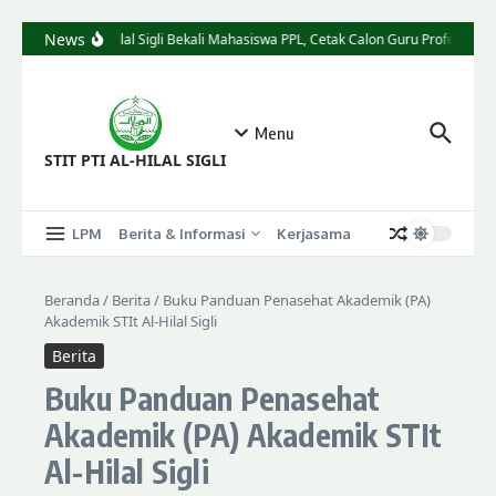
News
STIT Al-Hilal Sigli Bekali Mahasiswa PPL, Cetak Calon Guru Profesional 
Menu
STIT PTI AL-HILAL SIGLI
LPM
Berita & Informasi
Kerjasama
Beranda
/
Berita
/
Buku Panduan Penasehat Akademik (PA)
Akademik STIt Al-Hilal Sigli
Berita
Buku Panduan Penasehat
Akademik (PA) Akademik STIt
Al-Hilal Sigli