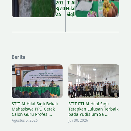
202
T Al
3/20
Hilal
24
Sigli
Lewati ke konten
Berita
STIT Al-Hilal Sigli Bekali
STIT PTI Al Hilal Sigli
Mahasiswa PPL, Cetak
Tetapkan Lulusan Terbaik
Calon Guru Profes ...
pada Yudisium Sa ...
Agustus 5, 2026
Juli 30, 2026