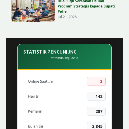
Hilal Sigli Serahkan Usulan
Program Strategis kepada Bupati
Pidie
Jul 21, 2026
STATISTIK PENGUNJUNG
stitalhilalsigli.ac.id
Online Saat Ini
3
Hari Ini
142
Kemarin
287
Bulan Ini
3,845