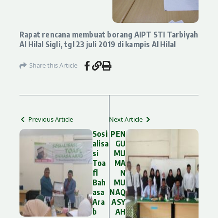
Rapat rencana membuat borang AIPT STI Tarbiyah
Al Hilal Sigli, tgl 23 juli 2019 di kampis Al Hilal
Share this Article
Previous Article
Next Article
Sosi
PEN
alisa
GU
si
MU
Toa
MA
fl
N
Bah
MU
asa
NAQ
Ara
ASY
Lewati ke konten
b
AH