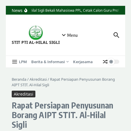
News
STIT Al-Hilal Sigli Bekali Mahasiswa PPL, Cetak Calon Guru Profesional
Menu
STIT PTI AL-HILAL SIGLI
LPM
Berita & Informasi
Kerjasama
Beranda
/
Akreditasi
/
Rapat Persiapan Penyusunan Borang
AIPT STIT. Al-Hilal Sigli
Akreditasi
Rapat Persiapan Penyusunan
Borang AIPT STIT. Al-Hilal
Sigli