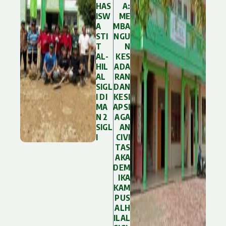
HAS
A:
ISW
ME
A
MBA
STI
NGU
T
N
AL-
KES
HIL
ADA
AL
RAN
SIGL
DAN
I DI
KESI
MA
APSI
N 2
AGA
SIGL
AN
I
CIVI
TAS
AKA
DEM
IKA
KAM
PUS
ALH
ILAL