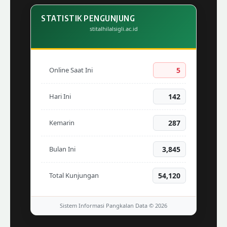
STATISTIK PENGUNJUNG
stitalhilalsigli.ac.id
Online Saat Ini
5
Hari Ini
142
Kemarin
287
Bulan Ini
3,845
Total Kunjungan
54,120
Sistem Informasi Pangkalan Data © 2026