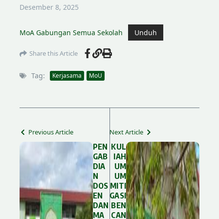
Desember 8, 2025
MoA Gabungan Semua Sekolah
Unduh
Share this Article
Tag:
Kerjasama
MoU
Previous Article
Next Article
PEN
KUL
GAB
IAH
DIA
UM
N
UM
DOS
MITI
EN
GASI
DAN
BEN
MA
CAN