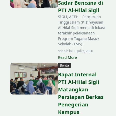
Sadar Bencana di
PTI Al-Hilal Sigli
SIGLI, ACEH – Perguruan
Tinggi Islam (PTI) Yayasan
Al Hilal Sigli menjadi lokasi
terakhir pelaksanaan
Program Tagana Masuk
Sekolah (TMS)...
stit alhilal
Juli 5, 2026
Read More
Lewati ke konten
Berita
Rapat Internal
PTI Al-Hilal Sigli
Matangkan
Persiapan Berkas
Penegerian
Kampus