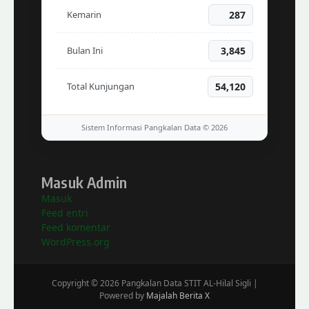
Kemarin
287
Bulan Ini
3,845
Total Kunjungan
54,120
Sistem Informasi Pangkalan Data © 2026
Masuk Admin
Masuk
Feed entri
Feed komentar
WordPress.org
Copyright © 2026 Pangkalan Data STIT AL-Hilal Sigli |
Powered by
Majalah Berita X