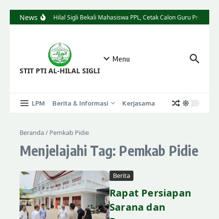
News
STIT Al-Hilal Sigli Bekali Mahasiswa PPL, Cetak Calon Guru Profesiona
Menu
STIT PTI AL-HILAL SIGLI
LPM
Berita & Informasi
Kerjasama
Beranda
/
Pemkab Pidie
Menjelajahi Tag: Pemkab Pidie
Berita
Rapat Persiapan
Sarana dan