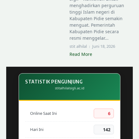
menghadirkan perguruan
tinggi Islam negeri di
Kabupaten Pidie semakin
menguat. Pemerintah
Kabupaten Pidie secara
resmi menggelar...
stit alhilal
Juni 18, 2026
Read More
STATISTIK PENGUNJUNG
stitalhilalsigli.ac.id
Online Saat Ini
6
Hari Ini
142