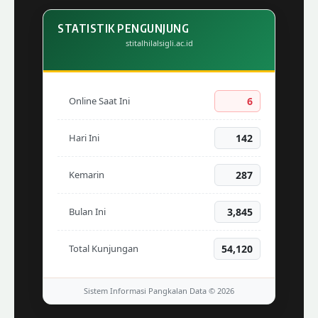
STATISTIK PENGUNJUNG
stitalhilalsigli.ac.id
Online Saat Ini
6
Hari Ini
142
Kemarin
287
Bulan Ini
3,845
Total Kunjungan
54,120
Sistem Informasi Pangkalan Data © 2026