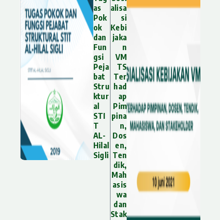
as
alisa
Pok
si
ok
Kebi
dan
jaka
Fun
n
gsi
VM
Peja
TS
Lewati ke konten
bat
Ter
Stru
had
ktur
ap
al
Pim
STI
pina
T
n,
AL-
Dos
Hilal
en,
Sigli
Ten
dik,
Mah
asis
wa
dan
Stak