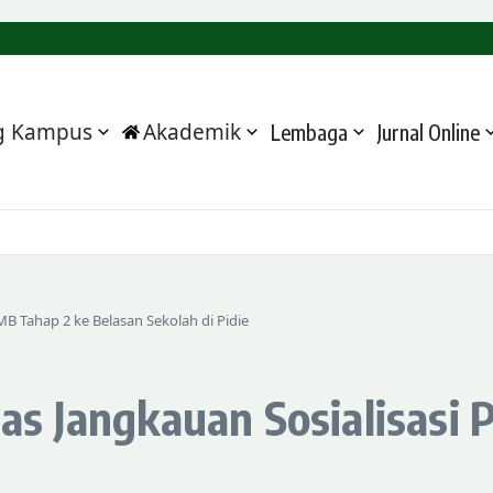
 Program Strategis kepada Bupati Pidie
an Kampus, Al-Hilal Sigli Matangkan Langkah Menuju IAIN
silitasi Matangkan Usulan Prioritas
SIGLI
g Kampus
Akademik
Lembaga
Jurnal Online
 PMB Tahap 2 ke Belasan Sekolah di Pidie
luas Jangkauan Sosialisas