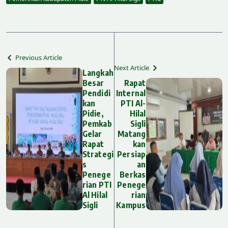
Previous Article
Next Article
Langkah
Besar
Rapat
Pendidi
Internal
kan
PTI Al-
Pidie,
Hilal
Pemkab
Sigli
Gelar
Matang
Rapat
kan
Strategi
Persiap
s
an
Penege
Berkas
rian PTI
Penege
Al Hilal
rian
Sigli
Kampus