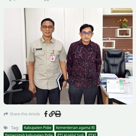
Share this Article
Tag:
Kabupaten Pidie
Kementerian agama RI
Pemerintah kabupaten Pidie
PTI Al-Hilal Sigli
PTKI